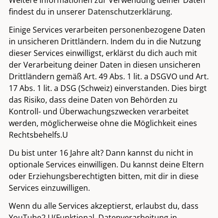
Weitere Informationen zur Verwendung deiner Daten
findest du in unserer
Datenschutzerklärung
.
Einige Services verarbeiten personenbezogene Daten
in unsicheren Drittländern. Indem du in die Nutzung
dieser Services einwilligst, erklärst du dich auch mit
der Verarbeitung deiner Daten in diesen unsicheren
Drittländern gemäß Art. 49 Abs. 1 lit. a DSGVO und Art.
17 Abs. 1 lit. a DSG (Schweiz) einverstanden. Dies birgt
das Risiko, dass deine Daten von Behörden zu
Kontroll- und Überwachungszwecken verarbeitet
werden, möglicherweise ohne die Möglichkeit eines
Rechtsbehelfs.U
Faltenunterspritzung
Du bist unter 16 Jahre alt? Dann kannst du nicht in
optionale Services einwilligen. Du kannst deine Eltern
Düsseldorf – Der Ablauf auf
oder Erziehungsberechtigten bitten, mit dir in diese
Services einzuwilligen.
einen Blick
Wenn du alle Services akzeptierst, erlaubst du, dass
YouTube2,U(Funktional, Datenverarbeitung in