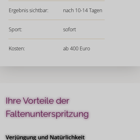
Ergebnis sichtbar:
nach 10-14 Tagen
Sport:
sofort
Kosten:
ab 400 Euro
Fachliche Kompetenz
Dr. med. Stephan Günther ist ein erstklassiger
Arzt in der Schönheitschirurgie und ein Könner
auf dem Gebiet der Hyaluron
Faltenunterspritzung. Er verfügt über mehr als 15