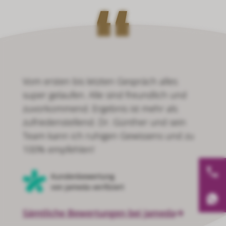
Dr . Günther ist sehr einfühlsam und hat
mich super beraten ,sein Ergebnis war
ausgezeichnet. Würde ich mehr als fünf
Sterne vergeben können würde ich es
direkt machen.
Kundenbewertung
von Jameda verifiziert
Sämtliche Bewertungen bei Jameda