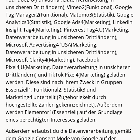
unsicheren Drittländern), Vimeo2(Funktional), Google
1
Vor der Behandlung
Tag Manager2(Funktional), Matomo3(Statistik), Google
Analytics3(Statistik), Google Ads4(Marketing), LinkedIn
Vor Ihrer Faltenunterspritzung bei uns in
Insight-Tag4(Marketing), Pinterest Tag4,U(Marketing,
Düsseldorf ist eine ausführliche und
Datenverarbeitung in unsicheren Drittländern),
persönliche Beratung sehr wichtig. Eine
Microsoft Advertising4 ´USA(Marketing,
ausführliche Beratung heißt für uns, dass
Datenverarbeitung in unsicheren Drittländern),
wir uns zunächst ansehen, wie der Ist-
Microsoft Clarity4(Marketing), Facebook
Zustand Ihrer Haut ist. Danach
Pixel4,U(Marketing, Datenverarbeitung in unsicheren
Drittländern) und TikTok Pixel4(Marketing) geladen
besprechen wir Ihre Ziele und Wünsche
werden. Diese sind nach ihrem Zweck in Gruppen
und entscheiden zusammen welche
Essenziell1, Funktional2, Statistik3 und
Behandlungen für Sie passend sind.
Marketing4 unterteilt (Zugehörigkeit durch
Weiter lesen
hochgestellte Zahlen gekennzeichnet). Außerdem
werden Elementor1(Essenziell) auf der Grundlage
eines berechtigten Interesses geladen.
2
Während der Behandlung
Außerdem erlaubst du die Datenverarbeitung gemäß
dem Google Consent Mode von Google auf der