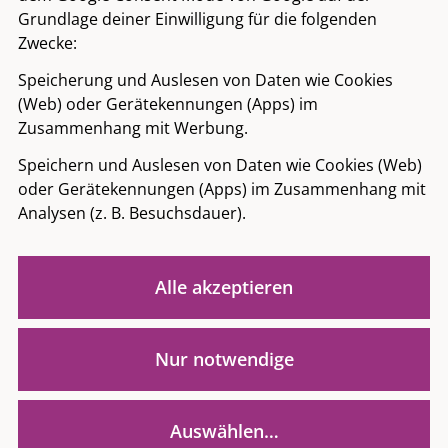
Für Ihre Faltenunterspritzung wählt Dr.
Grundlage deiner Einwilligung für die folgenden
Günther die passende Hyaluronsäure
Zwecke:
renommierter Markenhersteller aus. Je
Speicherung und Auslesen von Daten wie Cookies
nach Behandlungsplan werden Ihnen
(Web) oder Gerätekennungen (Apps) im
verschiedene Hyaluron-Injektionen mit
Zusammenhang mit Werbung.
einer feinen Nadel oder einer stumpfen
Speichern und Auslesen von Daten wie Cookies (Web)
Nadel gesetzt. Eine Betäubung ist in der
oder Gerätekennungen (Apps) im Zusammenhang mit
Regel nicht erforderlich.
Analysen (z. B. Besuchsdauer).
Weiter lesen
Alle akzeptieren
3
Nach der Behandlung
Nach Ihrer minimal-invasiven Hyaluron-
Nur notwendige
Behandlung wird das unterspritzte
Gewebe ggf. etwas massiert. Direkt nach
Auswählen…
der Faltenunterspritzung können Sie ein